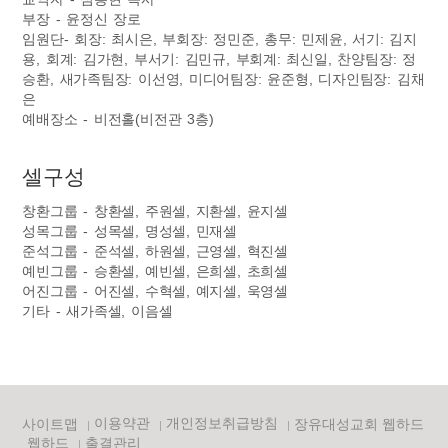
부장 - 윤정신 장로
임원단- 회장: 최시은, 부회장: 정민준, 총무: 민제윤, 서기: 김지
용, 회계: 김가현, 부서기: 김민규, 부회계: 최신일, 찬양팀장: 정
승환, 새가족팀장: 이선영, 미디어팀장: 윤준형, 디자인팀장: 김채
은
예배장소 - 비전홀(비전관 3층)
셀구성
창환그룹 - 창환셀, 주원셀, 지환셀, 윤지셀
성목그룹 - 성목셀, 명성셀, 민재셀
준석그룹 - 준석셀, 하원셀, 근영셀, 혁진셀
예빈그룹 - 승환셀, 예빈셀, 은희셀, 초희셀
어진그룹 - 어진셀, 수혁셀, 예지셀, 욱영셀
기타 - 새가족셀, 이음셀
이용약관
개인정보취급방침
사이트맵
장유대성교회 웹하드
웹하드
출결관리