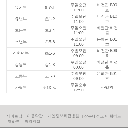
주일오전
비전관 B09
유치부
6-7세
11:00
호
주일오전
비전관 B10
유년부
초1-2
11:00
호
주일오전
비전관 비전
초등부
초3-4
11:00
홀
주일오전
은혜관 B01
소년부
초5-6
11:00
호
주일오전
비전관 B09
전학년부
초1-6
09:00
호
주일오전
비전관 비전
중등부
중1-3
09:00
홀
주일오전
은혜관 B01
고등부
고1-3
09:00
호
주일오후
사랑부
초1이상
소망관
12:50
이용약관
개인정보취급방침
사이트맵
장유대성교회 웹하드
웹하드
출결관리