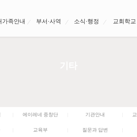
새가족안내
부서·사역
소식·행정
교회학교
기타
집
에이레네 중창단
기관안내
교
사
교육부
질문과 답변