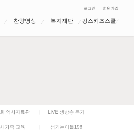
로그인
회원가입
찬양영상
복지재단
킹스키즈스쿨
회 역사자료관
LIVE 생방송 듣기
새가족 교육
섬기는이들196