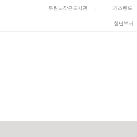
두란노작은도서관
키즈랜드
청년부서