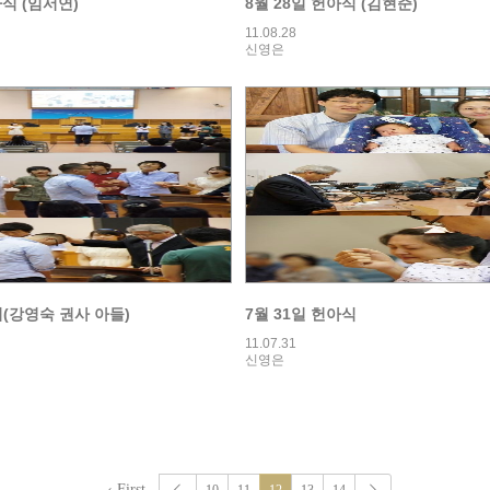
아식 (임서연)
8월 28일 헌아식 (김현준)
11.08.28
신영은
(강영숙 권사 아들)
7월 31일 헌아식
11.07.31
신영은
‹ First