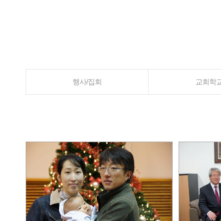
행사/집회
교회학