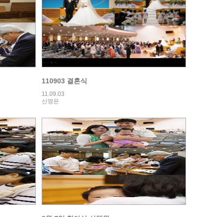
110903 결혼식
11.09.03
신영은