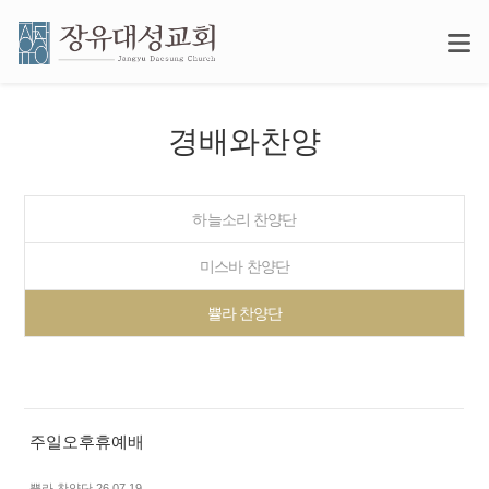
경배와찬양
하늘소리 찬양단
미스바 찬양단
쁄라 찬양단
주일오후휴예배
뿔라 찬양단 26.07.19