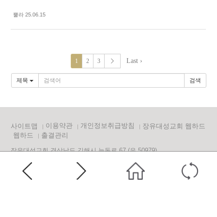
뿔라 25.06.15
Last ›
1
2
3
제목
검색
이용약관
개인정보취급방침
사이트맵
장유대성교회 웹하드
웹하드
출결관리
장유대성교회 경상남도 김해시 능동로 67 (우 50979)
TEL 사무실 055)723-2001~3 장유대성복지재단 사무국 055)723-2000,
2010 킹스키즈스쿨 055)723-2004
FAX 055)723-2020 E-mail
church@jangyu.or.kr
Copyright(c) 장유대성교회 All Rights Reserved. Designed by Ohjic.