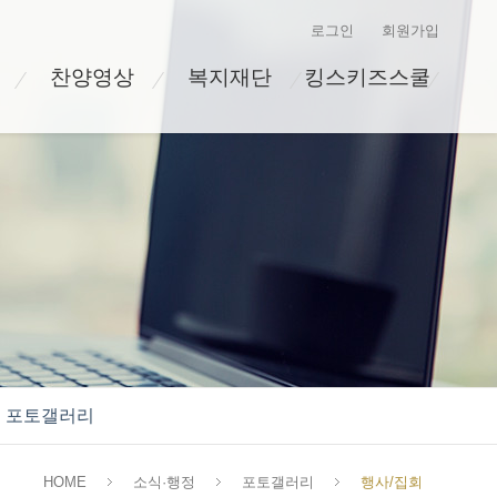
로그인
회원가입
찬양영상
복지재단
킹스키즈스쿨
포토갤러리
HOME
소식·행정
포토갤러리
행사/집회