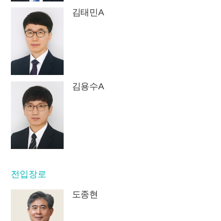
김태민A
김용수A
전입장로
도종현