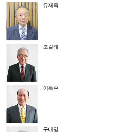
유재옥
조길태
이득수
구대영