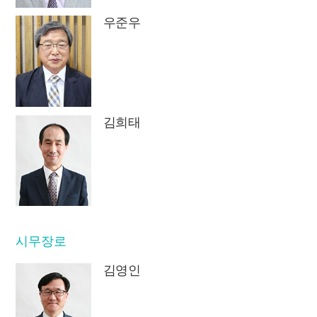
우준우
김희태
시무장로
김영인