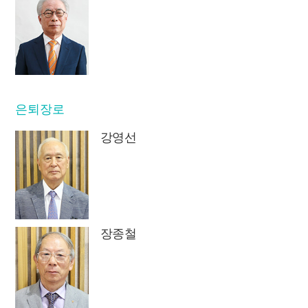
은퇴장로
강영선
장종철