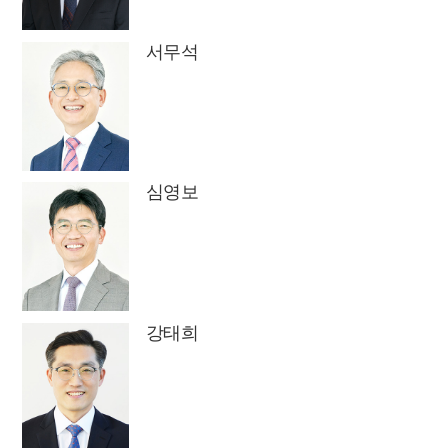
서무석
심영보
강태희