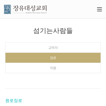
섬기는사람들
교역자
장로
직원
원로장로